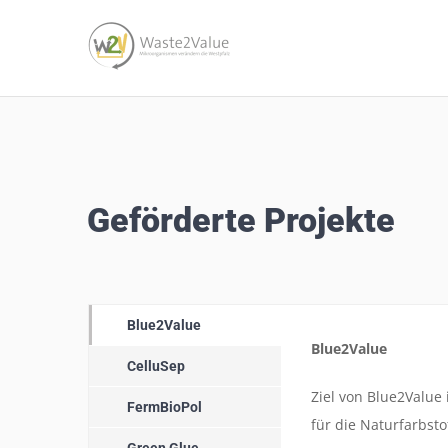
Zum
Inhalt
springen
Geförderte Projekte
Blue2Value
Blue2Value
CelluSep
Ziel von Blue2Value 
FermBioPol
für die Naturfarbsto
Green Glue